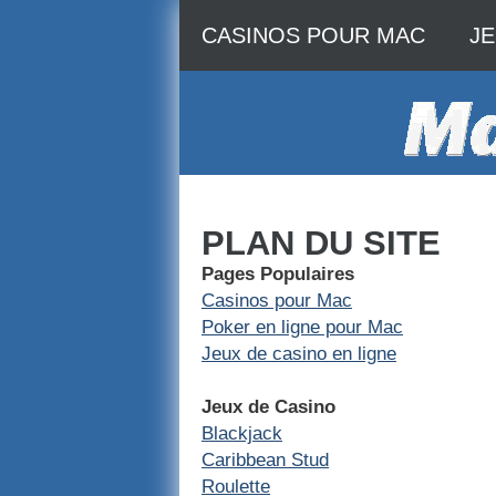
CASINOS POUR MAC
JE
PLAN DU SITE
Pages Populaires
Casinos pour Mac
Poker en ligne pour Mac
Jeux de casino en ligne
Jeux de Casino
Blackjack
Caribbean Stud
Roulette