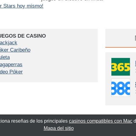
r Stars hoy mismo!
UEGOS DE CASINO
lackjack
óker Caribeño
leta
ragaperras
ideo Póker
iona reseñas de los principales
casinos compatibles con Mac
d
Mapa del sitio