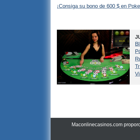
¡Consiga su bono de 600 $ en Poke
J
B
P
Ru
T
V
Maconlinecasinos.com proporc